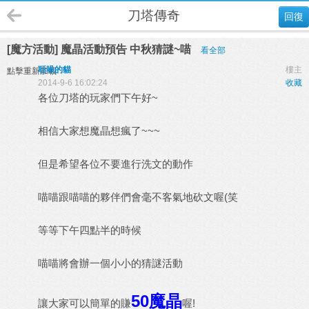
刀塔傳奇
回復
[魔方活動] 魔晶活動預告 中秋猜謎~喵
看全部
聒噪的貓
樓主
點擊重新加載
2014-9-6 16:02:24
收藏
各位刀塔的玩家們下午好~
相信大家想魔晶想瘋了~~~
但是希望各位不要進行洗文的動作
喵喵跟喵喵的夥伴們會毫不客氣地砍文喔(笑
等等下午四點半的時候
喵喵將會辦一個小小的猜謎活動
50魔晶
讓大家可以簡單的賺
喔!