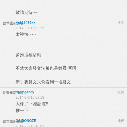
敬請期待~~
kk862479kk
沙發
點擊重新加載
2014-9-6 16:03:29
太神辣~~~
多推這種活動
不然大家發文洗版也是難看 呵呵
新手要爬文只會看到一堆廢文
hsiungandy
板凳
點擊重新加載
2014-9-6 16:09:18
太棒了!!~感謝喔!!
推一下!
CAIRONGZE
地板
點擊重新加載
2014-9-6 16:13:09