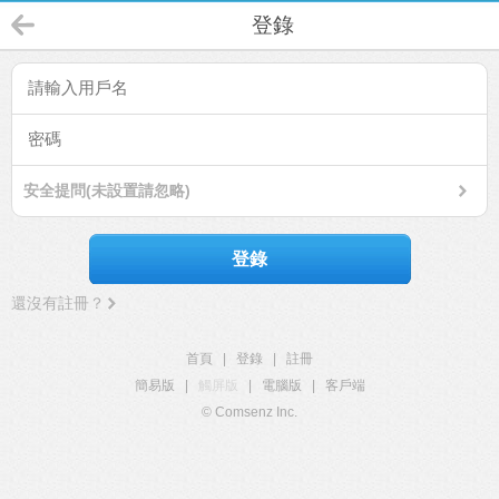
登錄
安全提問(未設置請忽略)
登錄
還沒有註冊？
首頁
|
登錄
|
註冊
簡易版
|
觸屏版
|
電腦版
|
客戶端
© Comsenz Inc.