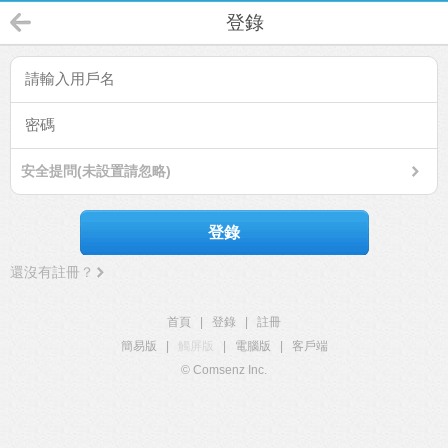
登錄
安全提問(未設置請忽略)
登錄
還沒有註冊？
首頁
|
登錄
|
註冊
簡易版
|
觸屏版
|
電腦版
|
客戶端
© Comsenz Inc.