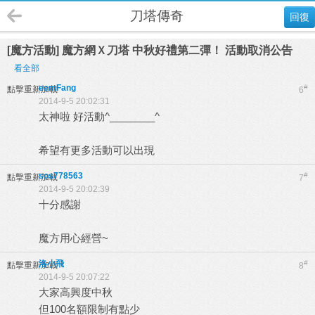
刀塔傳奇
回復
[魔方活動] 魔方網Ｘ刀塔 中秋好禮第二彈！ 活動取消公告
看全部
eemFang
#
點擊重新加載
6
2014-9-5 20:02:31
太神啦 好活動^________^
希望有更多活動可以出現
sos778563
#
點擊重新加載
7
2014-9-5 20:02:39
十分感謝
魔方用心經營~
洛小飛
#
點擊重新加載
8
2014-9-5 20:07:22
大家高興度中秋
但100名額限制有點少