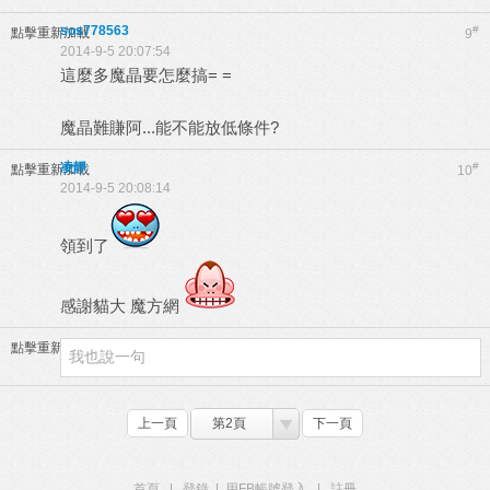
sos778563
#
點擊重新加載
9
2014-9-5 20:07:54
這麼多魔晶要怎麼搞= =
魔晶難賺阿...能不能放低條件?
凌靜
#
點擊重新加載
10
2014-9-5 20:08:14
領到了
感謝貓大 魔方網
點擊重新加載
上一頁
第2頁
下一頁
首頁
|
登錄
|
用FB帳號登入
|
註冊