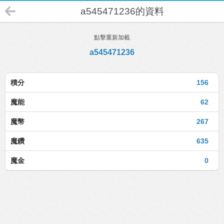
a545471236的資料
點擊重新加載
a545471236
積分
156
魔能
62
魔幣
267
魔鑽
635
魔金
0