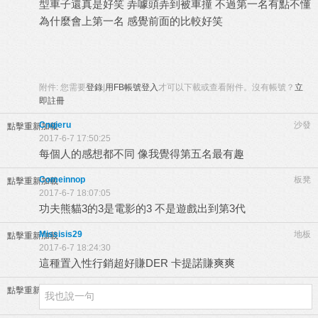
型車子還真是好笑 弄噱頭弄到被車撞 不過第一名有點不懂
為什麼會上第一名 感覺前面的比較好笑
附件:
您需要
登錄
|
用FB帳號登入
才可以下載或查看附件。沒有帳號？
立
即註冊
Cnqieru
沙發
點擊重新加載
2017-6-7 17:50:25
每個人的感想都不同 像我覺得第五名最有趣
Comeinnop
板凳
點擊重新加載
2017-6-7 18:07:05
功夫熊貓3的3是電影的3 不是遊戲出到第3代
Missisis29
地板
點擊重新加載
2017-6-7 18:24:30
這種置入性行銷超好賺DER 卡提諾賺爽爽
點擊重新加載