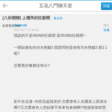
五花八門聊天室
回復
[八卦閒聊] 上禮拜的狂新聞
看全部
Yaiceruio
樓主
點擊重新加載
2017-6-7 17:34:42
收藏
我說的不是0604的狂新聞 是0528的狂新聞~
一開始廣告的功夫熊貓3 我想問的是他有功夫熊貓3 那2 1
呢?
怎麼查好像都沒有出?
影片在這邊~
內容也超搞笑的 怎麼會有人在國道上面游泳
啊!?又怎麼會有人把姑婆芋拿來包食物啊!?然後那個智慧