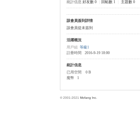
統計信息
好友數 0
|
回帖數 1
|
主題數 0
該會員簽到詳情
方
該會員從未簽到
活躍概況
用戶組
等級1
註冊時間
2016-9-19 18:00
統計信息
已用空間
0 B
魔幣
1
網
© 2001-2021
Mofang Inc.