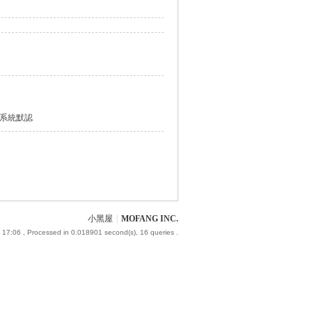
系統默認
小黑屋
|
MOFANG INC.
 17:06
, Processed in 0.018901 second(s), 16 queries .