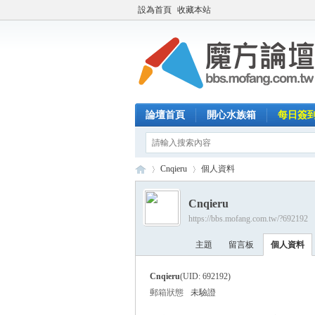
設為首頁
收藏本站
論壇首頁
開心水族箱
每日簽
Cnqieru
個人資料
Cnqieru
https://bbs.mofang.com.tw/?692192
魔
›
›
主題
留言板
個人資料
Cnqieru
(UID: 692192)
郵箱狀態
未驗證