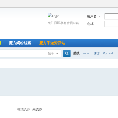
用戶名
免註冊即享有會員功能
密碼
到
魔方網粉絲團
魔方手遊資訊站
熱搜:
game +
加加
My card
帖子
搜
索
視頻認證
未認證