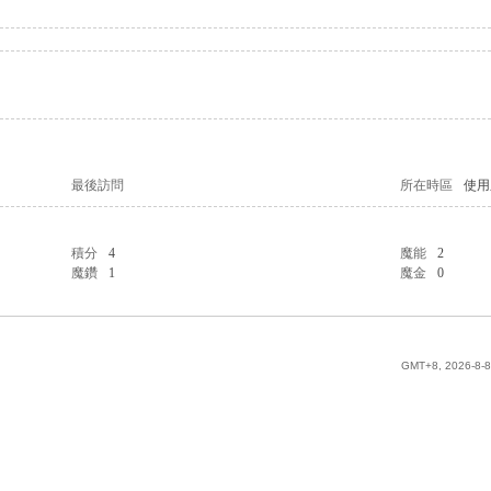
最後訪問
所在時區
使用
積分
4
魔能
2
魔鑽
1
魔金
0
GMT+8, 2026-8-8