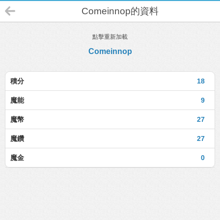
Comeinnop的資料
點擊重新加載
Comeinnop
積分
18
魔能
9
魔幣
27
魔鑽
27
魔金
0