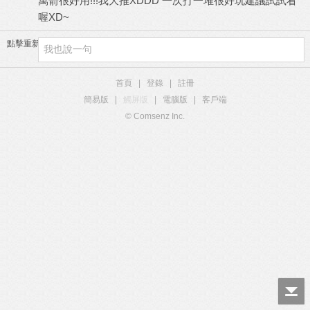
萬箭很好用!!!我大推XDDD 一次打一堆很好玩建議試試看
喔XD~
點擊重新加載
首頁
|
登錄
|
註冊
簡易版
|
觸屏版
|
電腦版
|
客戶端
© Comsenz Inc.