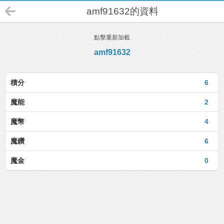
amf91632的資料
點擊重新加載
amf91632
積分
6
魔能
2
魔幣
4
魔鑽
6
魔金
0