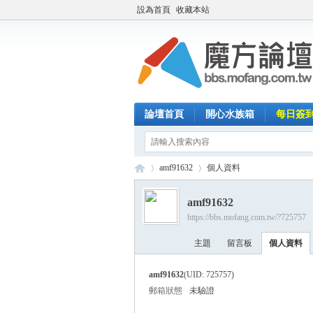
設為首頁
收藏本站
論壇首頁
開心水族箱
每日簽
amf91632
個人資料
amf91632
https://bbs.mofang.com.tw/?725757
魔
›
›
主題
留言板
個人資料
amf91632
(UID: 725757)
郵箱狀態
未驗證