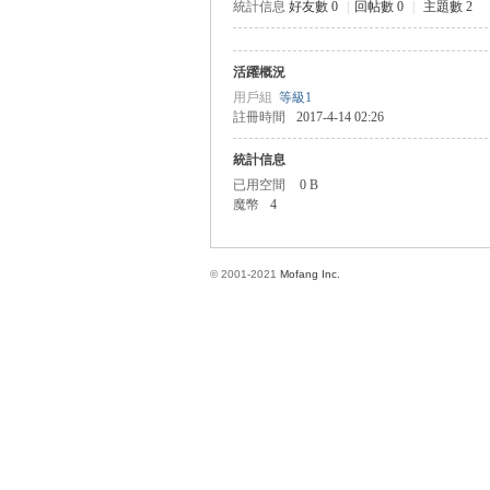
統計信息
好友數 0
|
回帖數 0
|
主題數 2
活躍概況
方
用戶組
等級1
註冊時間
2017-4-14 02:26
統計信息
已用空間
0 B
魔幣
4
© 2001-2021
Mofang Inc.
網