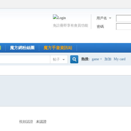
用戶名
免註冊即享有會員功能
密碼
到
魔方網粉絲團
魔方手遊資訊站
熱搜:
game +
加加
My card
帖子
搜
索
視頻認證
未認證