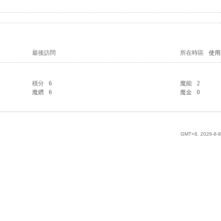
最後訪問
所在時區
使用
積分
6
魔能
2
魔鑽
6
魔金
0
GMT+8, 2026-8-8