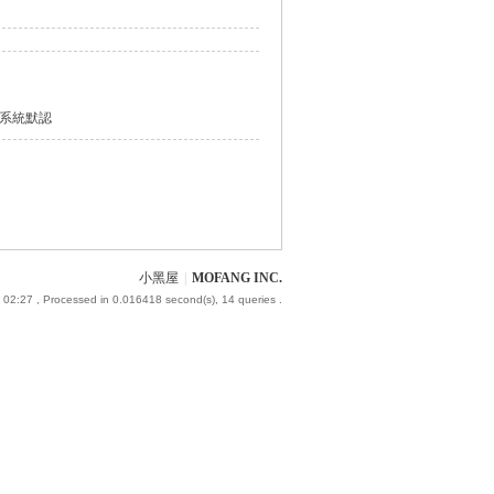
系統默認
小黑屋
|
MOFANG INC.
 02:27
, Processed in 0.016418 second(s), 14 queries .