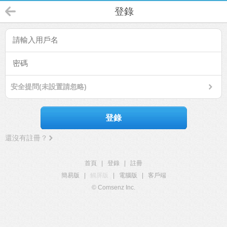
登錄
安全提問(未設置請忽略)
登錄
還沒有註冊？
首頁
|
登錄
|
註冊
簡易版
|
觸屏版
|
電腦版
|
客戶端
© Comsenz Inc.