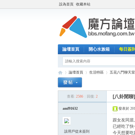
設為首頁
收藏本站
論壇首頁
開心水族箱
每日簽
論壇首頁
生活特區
五花八門聊天室
[八卦閒聊
查看:
2586
|
回復:
2
魔
»
›
›
amf91632
發表於 2017-
跟女友同居
,
已經吃了快
該用戶從未簽到
今天想要吃