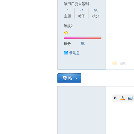
該用戶從未簽到
2
45
98
主題
帖子
積分
等級2
積分
98
發消息
回復