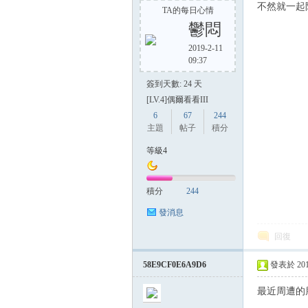
不然就一起
TA的每日心情
鬱悶
2019-2-11
09:37
簽到天數: 24 天
[LV.4]偶爾看看III
6
67
244
主題
帖子
積分
等級4
積分
244
發消息
回復
58E9CF0E6A9D6
發表於 2017-
最近周遭的