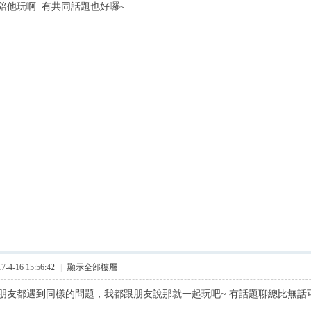
陪他玩啊 有共同話題也好囉~
4-16 15:56:42
|
顯示全部樓層
朋友都遇到同樣的問題，我都跟朋友說那就一起玩吧~ 有話題聊總比無話