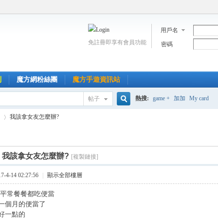
用戶名
免註冊即享有會員功能
密碼
到
魔方網粉絲團
魔方手遊資訊站
熱搜:
game +
加加
My card
帖子
搜
我該拿女友怎麼辦?
索
]
我該拿女友怎麼辦?
[複製鏈接]
›
4-14 02:27:56
|
顯示全部樓層
平常餐餐都吃便當
一個月的便當了
好一點的