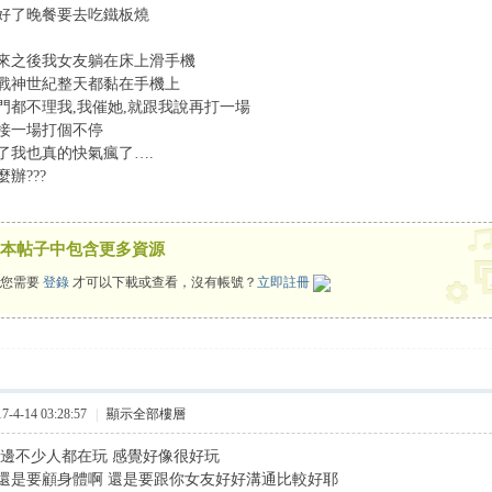
好了晚餐要去吃鐵板燒
來之後我女友躺在床上滑手機
戰神世紀整天都黏在手機上
門都不理我
,
我催她
,
就跟我說再打一場
接一場打個不停
了我也真的快氣瘋了
….
麼辦
???
本帖子中包含更多資源
您需要
登錄
才可以下載或查看，沒有帳號？
立即註冊
4-14 03:28:57
|
顯示全部樓層
身邊不少人都在玩 感覺好像很好玩
還是要顧身體啊 還是要跟你女友好好溝通比較好耶