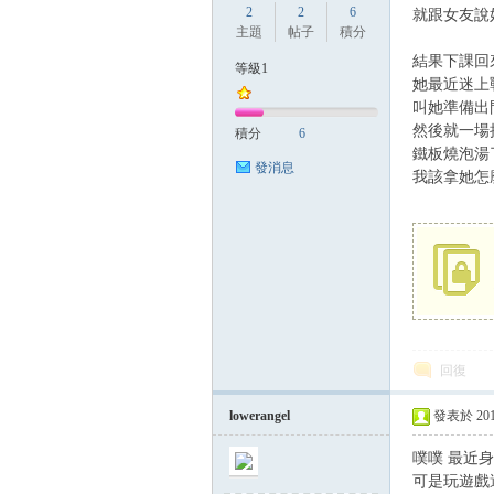
2
2
6
就跟女友說
主題
帖子
積分
結果下課回
等級1
她最近迷上
方
叫她準備出
然後就一場
積分
6
鐵板燒泡湯
發消息
我該拿她怎
網
回復
lowerangel
發表於 2017-
噗噗 最近
可是玩遊戲