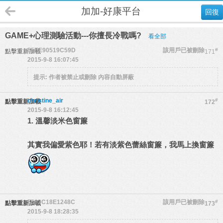
加加-好康平台
回復
GAME+心理測驗活動---你擅長冷戰嗎?
看全部
55EE90519C59D
該用戶已被刪除
#
點擊重新加載
171
2015-9-8 16:07:45
提示:
作者被禁止或刪除 內容自動屏蔽
christine_air
#
點擊重新加載
172
2015-9-8 16:12:45
1. 溫馨淡米色窗簾
其實我偏愛紫色耶！若有淡紫色蕾絲窗簾，我馬上換窗簾
5583C18E1248C
該用戶已被刪除
#
點擊重新加載
173
2015-9-8 18:28:35