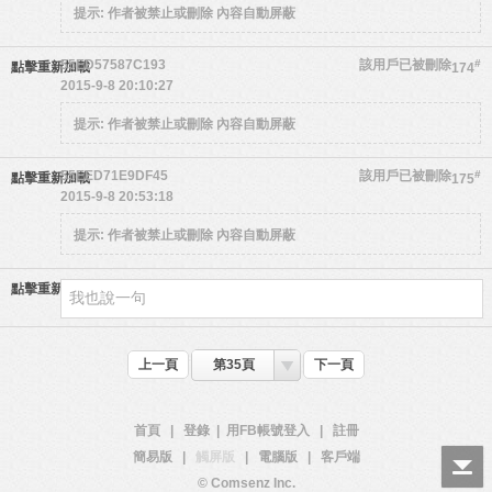
提示:
作者被禁止或刪除 內容自動屏蔽
55ED57587C193
該用戶已被刪除
#
點擊重新加載
174
2015-9-8 20:10:27
提示:
作者被禁止或刪除 內容自動屏蔽
55EED71E9DF45
該用戶已被刪除
#
點擊重新加載
175
2015-9-8 20:53:18
提示:
作者被禁止或刪除 內容自動屏蔽
點擊重新加載
上一頁
第35頁
下一頁
首頁
|
登錄
|
用FB帳號登入
|
註冊
簡易版
|
觸屏版
|
電腦版
|
客戶端
© Comsenz Inc.