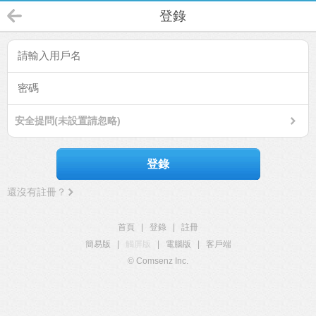
登錄
安全提問(未設置請忽略)
登錄
還沒有註冊？
首頁
|
登錄
|
註冊
簡易版
|
觸屏版
|
電腦版
|
客戶端
© Comsenz Inc.