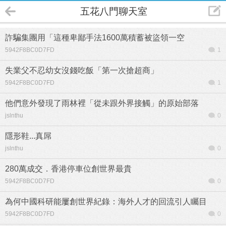
五花八門聊天室
詐騙集團用「這種卑鄙手法1600萬積蓄被盜領一空
5942F8BC0D7FD
1
失業父不忍幼女沒錢吃飯「第一次搶超商」
5942F8BC0D7FD
1
他們意外發現了雨林裡「從未跟外界接觸」的原始部落
jslnthu
0
隱形鞋...真屌
jslnthu
0
280萬成交．香港停車位創世界最貴
5942F8BC0D7FD
0
為何中國科研能屢創世界紀錄：海外人才的回流引人矚目
5942F8BC0D7FD
0