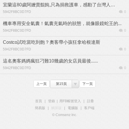
宜蘭這80歲阿嬤賣餛飩,只為捐救護車，感動了台灣人…
5942F8BC0D7FD
0
機車專用安全氣囊！氣囊充氣時的狀態，就像眼鏡蛇王的...
5942F8BC0D7FD
0
Costco試吃當吃到飽？奧客帶小孩狂拿哈根達斯
5942F8BC0D7FD
0
這名奧客媽媽瘋狂刁難10幾歲的女店員最後......
5942F8BC0D7FD
0
上一頁
第15頁
下一頁
首頁
|
登錄
|
用FB帳號登入
|
註冊
簡易版
|
觸屏版
|
電腦版
|
客戶端
© Comsenz Inc.