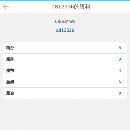
a812336的資料
點擊重新加載
a812336
積分
8
魔能
3
魔幣
4
魔鑽
6
魔金
0