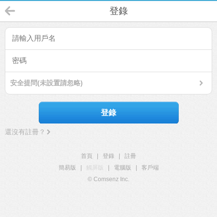
登錄
安全提問(未設置請忽略)
登錄
還沒有註冊？
首頁
|
登錄
|
註冊
簡易版
|
觸屏版
|
電腦版
|
客戶端
© Comsenz Inc.