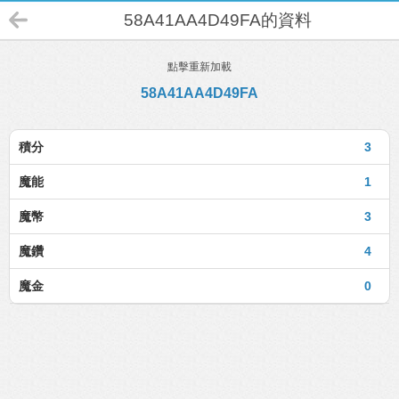
58A41AA4D49FA的資料
點擊重新加載
58A41AA4D49FA
積分
3
魔能
1
魔幣
3
魔鑽
4
魔金
0