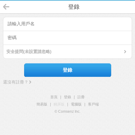
登錄
安全提問(未設置請忽略)
登錄
還沒有註冊？
首頁
|
登錄
|
註冊
簡易版
|
觸屏版
|
電腦版
|
客戶端
© Comsenz Inc.