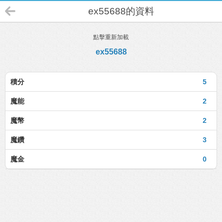
ex55688的資料
點擊重新加載
ex55688
積分
5
魔能
2
魔幣
2
魔鑽
3
魔金
0