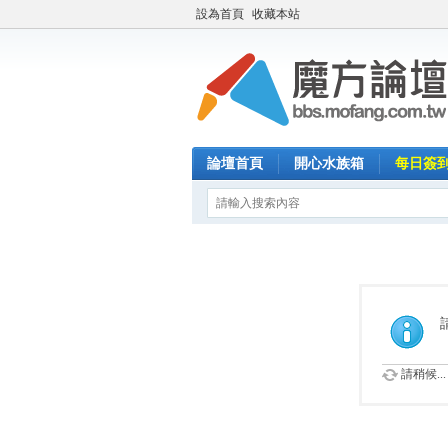
設為首頁
收藏本站
論壇首頁
開心水族箱
每日簽
請稍候...