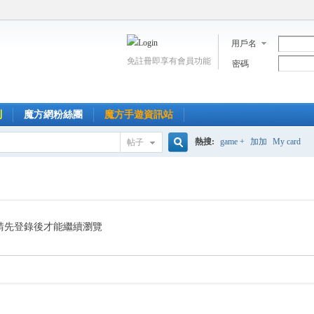
用戶名
免註冊即享有會員功能
密碼
到
魔方網粉絲團
魔方手遊資訊站
熱搜:
game +
加加
My card
帖子
搜
索
請先登錄後才能繼續瀏覽