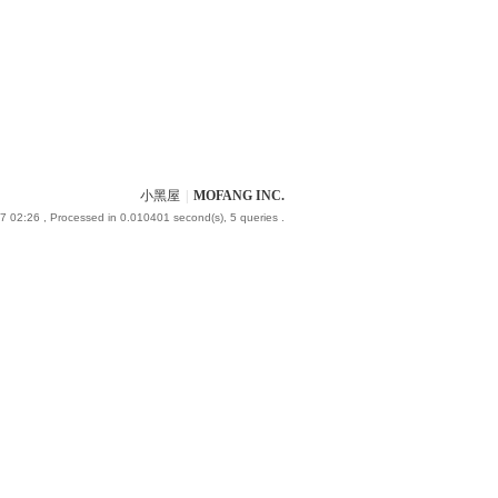
小黑屋
|
MOFANG INC.
7 02:26
, Processed in 0.010401 second(s), 5 queries .