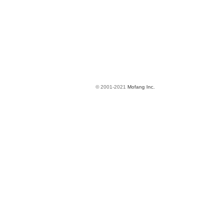
© 2001-2021
Mofang Inc.