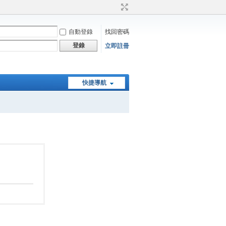
自動登錄
找回密碼
登錄
立即註冊
快捷導航