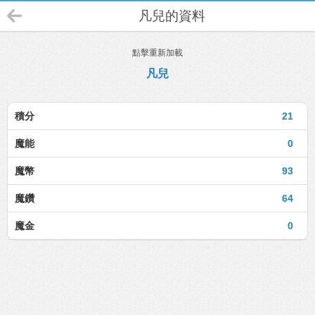
凡兒的資料
點擊重新加載
凡兒
積分
21
魔能
0
魔幣
93
魔鑽
64
魔金
0