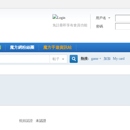
用戶名
免註冊即享有會員功能
密碼
到
魔方網粉絲團
魔方手遊資訊站
熱搜:
game +
加加
My card
帖子
搜
索
視頻認證
未認證