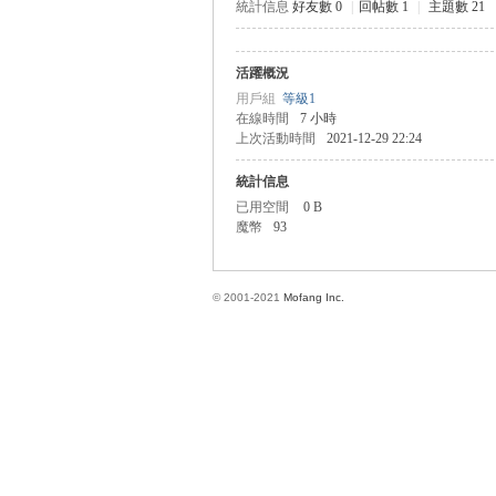
統計信息
好友數 0
|
回帖數 1
|
主題數 21
活躍概況
方
用戶組
等級1
在線時間
7 小時
上次活動時間
2021-12-29 22:24
統計信息
已用空間
0 B
魔幣
93
© 2001-2021
Mofang Inc.
網