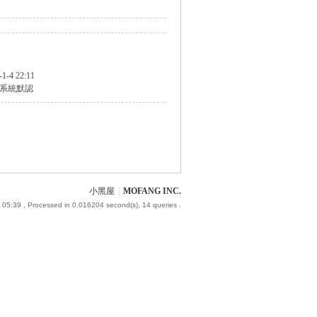
-1-4 22:11
系統默認
小黑屋
|
MOFANG INC.
 05:39
, Processed in 0.016204 second(s), 14 queries .