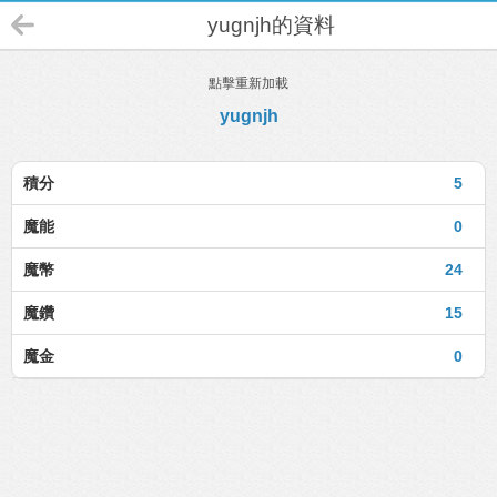
yugnjh的資料
點擊重新加載
yugnjh
積分
5
魔能
0
魔幣
24
魔鑽
15
魔金
0