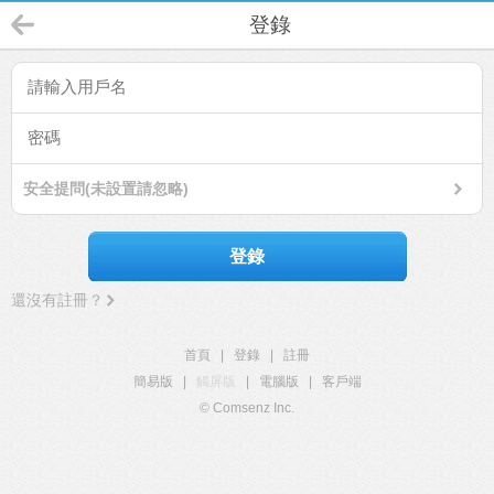
登錄
安全提問(未設置請忽略)
登錄
還沒有註冊？
首頁
|
登錄
|
註冊
簡易版
|
觸屏版
|
電腦版
|
客戶端
© Comsenz Inc.