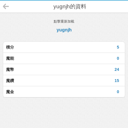
yugnjh的資料
點擊重新加載
yugnjh
積分
5
魔能
0
魔幣
24
魔鑽
15
魔金
0