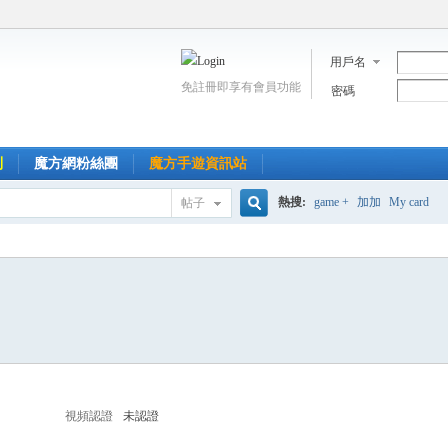
用戶名
免註冊即享有會員功能
密碼
到
魔方網粉絲團
魔方手遊資訊站
熱搜:
game +
加加
My card
帖子
搜
索
視頻認證
未認證