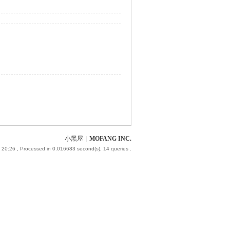
小黑屋
|
MOFANG INC.
 20:26
, Processed in 0.016683 second(s), 14 queries .