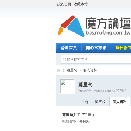
設為首頁
收藏本站
論壇首頁
開心水族箱
每日簽
蕭量勻
個人資料
蕭量勻
https://bbs.mofang.com.tw/?779181
魔
›
›
主題
留言板
個人資料
蕭量勻
(UID: 779181)
郵箱狀態
未驗證