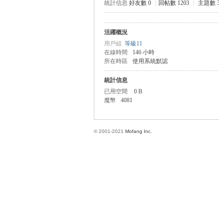
統計信息
好友數 0
|
回帖數 1203
|
主題數 
活躍概況
方
用戶組
等級11
在線時間
146 小時
所在時區
使用系統默認
統計信息
已用空間
0 B
魔幣
4081
© 2001-2021
Mofang Inc.
網