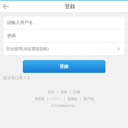
登錄
安全提問(未設置請忽略)
登錄
還沒有註冊？
首頁
|
登錄
|
註冊
簡易版
|
觸屏版
|
電腦版
|
客戶端
© Comsenz Inc.