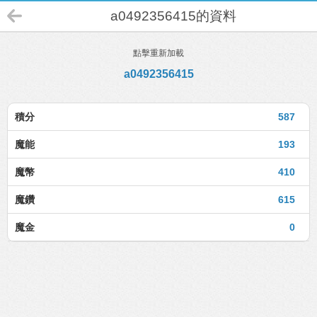
a0492356415的資料
點擊重新加載
a0492356415
積分
587
魔能
193
魔幣
410
魔鑽
615
魔金
0