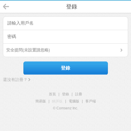
登錄
安全提問(未設置請忽略)
登錄
還沒有註冊？
首頁
|
登錄
|
註冊
簡易版
|
觸屏版
|
電腦版
|
客戶端
© Comsenz Inc.