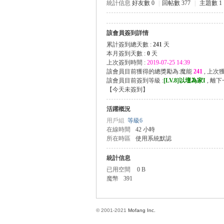
統計信息
好友數 0
|
回帖數 377
|
主題數 1
該會員簽到詳情
方
累計簽到總天數 :
241
天
本月簽到天數 :
0
天
上次簽到時間 :
2019-07-25 14:39
該會員目前獲得的總獎勵為:魔能
241
, 上次
該會員目前簽到等級 :
[LV.8]以壇為家I
, 離
【
今天未簽到
】
活躍概況
用戶組
等級6
在線時間
42 小時
所在時區
使用系統默認
網
統計信息
已用空間
0 B
魔幣
391
© 2001-2021
Mofang Inc.