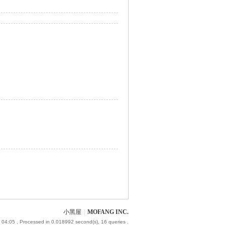
小黑屋
|
MOFANG INC.
 04:05
, Processed in 0.018992 second(s), 16 queries .