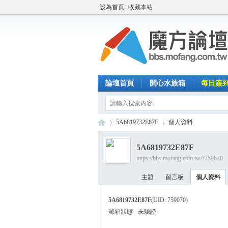
設為首頁
收藏本站
論壇首頁
開心水族箱
每日簽
5A6819732E87F
個人資料
5A6819732E87F
https://bbs.mofang.com.tw/?759070
魔
›
›
主題
留言板
個人資料
5A6819732E87F
(UID: 759070)
郵箱狀態
未驗證