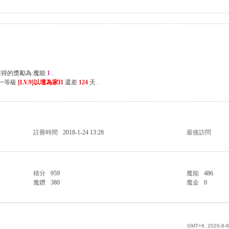
獲得的獎勵為:魔能
1
.
下一等級
[LV.9]以壇為家II
還差
124
天 .
註冊時間
2018-1-24 13:28
最後訪問
積分
959
魔能
486
魔鑽
380
魔金
0
GMT+8, 2026-8-8