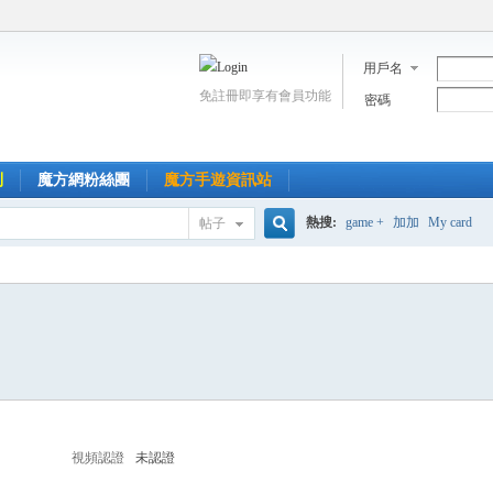
用戶名
免註冊即享有會員功能
密碼
到
魔方網粉絲團
魔方手遊資訊站
熱搜:
game +
加加
My card
帖子
搜
索
視頻認證
未認證