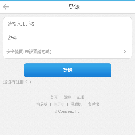
登錄
安全提問(未設置請忽略)
登錄
還沒有註冊？
首頁
|
登錄
|
註冊
簡易版
|
觸屏版
|
電腦版
|
客戶端
© Comsenz Inc.