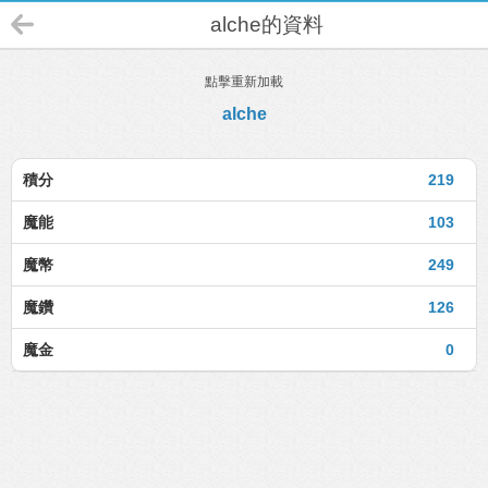
alche的資料
點擊重新加載
alche
積分
219
魔能
103
魔幣
249
魔鑽
126
魔金
0