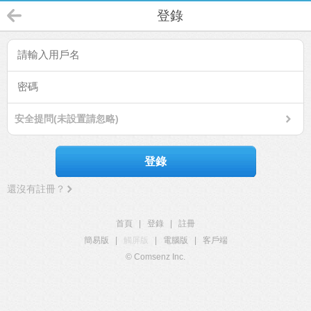
登錄
安全提問(未設置請忽略)
登錄
還沒有註冊？
首頁
|
登錄
|
註冊
簡易版
|
觸屏版
|
電腦版
|
客戶端
© Comsenz Inc.