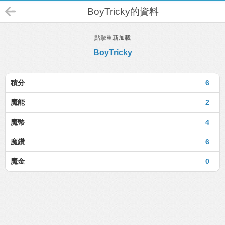
BoyTricky的資料
點擊重新加載
BoyTricky
積分
6
魔能
2
魔幣
4
魔鑽
6
魔金
0