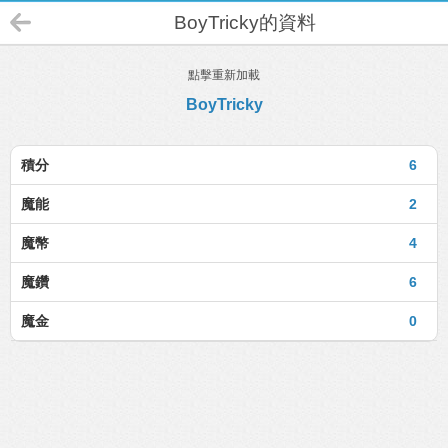
BoyTricky的資料
點擊重新加載
BoyTricky
積分
6
魔能
2
魔幣
4
魔鑽
6
魔金
0