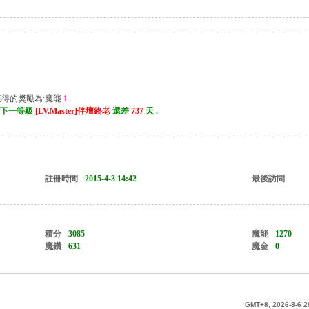
獲得的獎勵為:魔能
1
.
, 離下一等級
[LV.Master]伴壇終老
還差
737
天 .
註冊時間
2015-4-3 14:42
最後訪問
積分
3085
魔能
1270
魔鑽
631
魔金
0
GMT+8, 2026-8-6 2