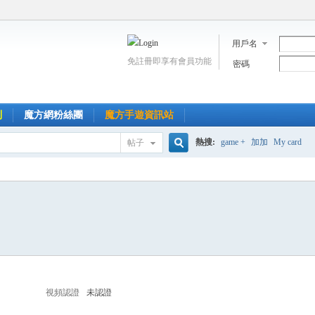
用戶名
免註冊即享有會員功能
密碼
到
魔方網粉絲團
魔方手遊資訊站
熱搜:
game +
加加
My card
帖子
搜
索
視頻認證
未認證