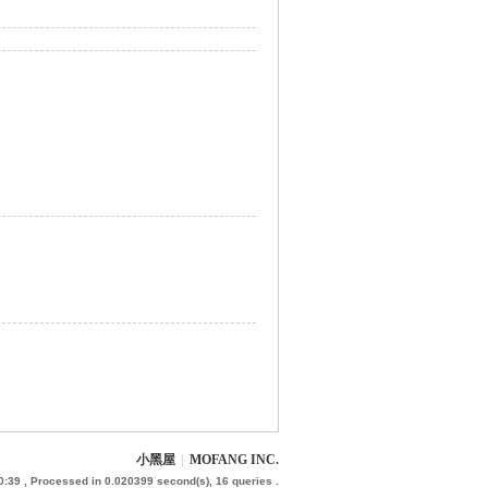
小黑屋
|
MOFANG INC.
0:39
, Processed in 0.020399 second(s), 16 queries .