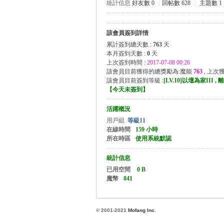
統計信息
好友數 0
|
回帖數 628
|
主題數 1
該會員簽到詳情
方
累計簽到總天數 :
763
天
本月簽到天數 :
0
天
上次簽到時間 :
2017-07-08 00:26
該會員目前獲得的總獎勵為:魔能
763
, 上次
該會員目前簽到等級 :
[LV.10]以壇為家III 
【
今天未簽到
】
活躍概況
用戶組
等級11
在線時間
159 小時
所在時區
使用系統默認
網
統計信息
已用空間
0 B
魔幣
841
© 2001-2021
Mofang Inc.