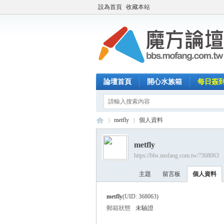
設為首頁
收藏本站
論壇首頁
開心水族箱
每日簽
metfly
個人資料
metfly
https://bbs.mofang.com.tw/?368063
魔
›
›
主題
留言板
個人資料
metfly
(UID: 368063)
郵箱狀態
未驗證