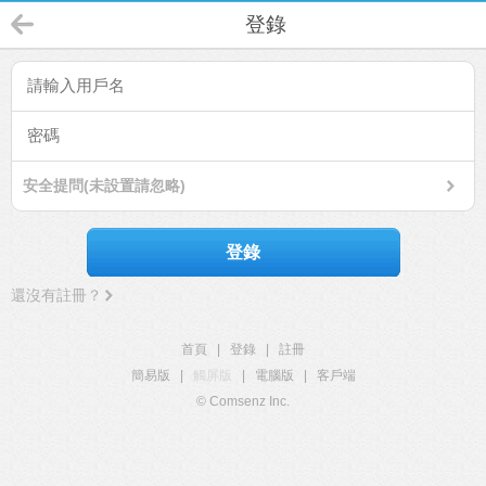
登錄
安全提問(未設置請忽略)
登錄
還沒有註冊？
首頁
|
登錄
|
註冊
簡易版
|
觸屏版
|
電腦版
|
客戶端
© Comsenz Inc.