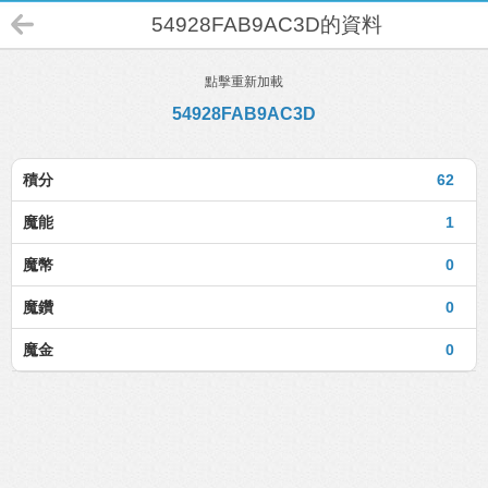
54928FAB9AC3D的資料
點擊重新加載
54928FAB9AC3D
積分
62
魔能
1
魔幣
0
魔鑽
0
魔金
0