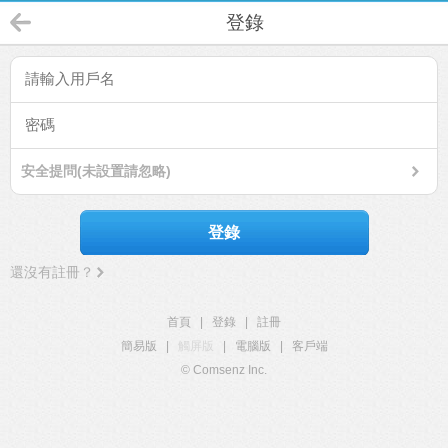
登錄
安全提問(未設置請忽略)
登錄
還沒有註冊？
首頁
|
登錄
|
註冊
簡易版
|
觸屏版
|
電腦版
|
客戶端
© Comsenz Inc.