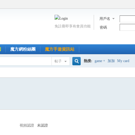
用戶名
免註冊即享有會員功能
密碼
到
魔方網粉絲團
魔方手遊資訊站
熱搜:
game +
加加
My card
帖子
搜
索
視頻認證
未認證