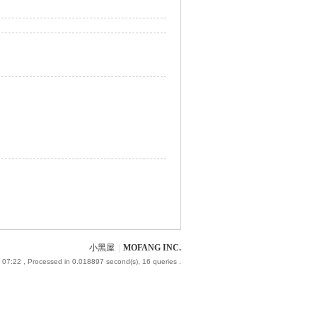
小黑屋
|
MOFANG INC.
 07:22
, Processed in 0.018897 second(s), 16 queries .