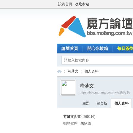
設為首頁
收藏本站
論壇首頁
開心水族箱
每日簽
苛薄文
個人資料
苛薄文
https://bbs.mofang.com.tw/?260216
魔
›
›
主題
留言板
個人資料
苛薄文
(UID: 260216)
郵箱狀態
未驗證