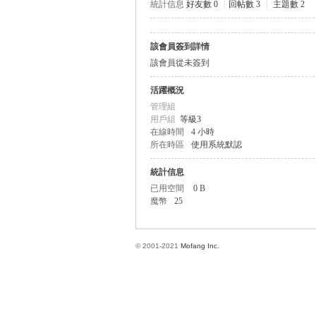
統計信息
好友數 0
|
回帖數 3
|
主題數 2
該會員簽到詳情
方
該會員從未簽到
活躍概況
管理組
用戶組
等級3
在線時間
4 小時
所在時區
使用系統默認
統計信息
已用空間
0 B
網
魔幣
25
© 2001-2021
Mofang Inc.