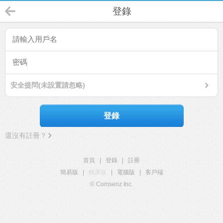
登錄
安全提問(未設置請忽略)
登錄
還沒有註冊？
首頁
|
登錄
|
註冊
簡易版
|
觸屏版
|
電腦版
|
客戶端
© Comsenz Inc.