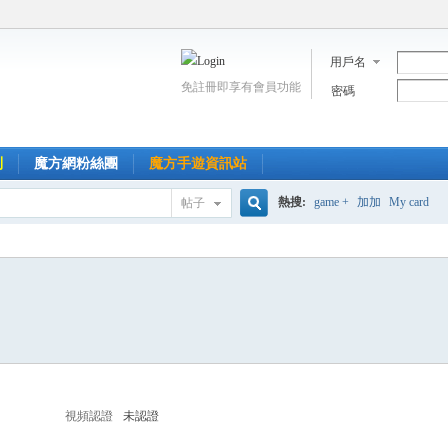
用戶名
免註冊即享有會員功能
密碼
到
魔方網粉絲團
魔方手遊資訊站
熱搜:
game +
加加
My card
帖子
搜
索
視頻認證
未認證