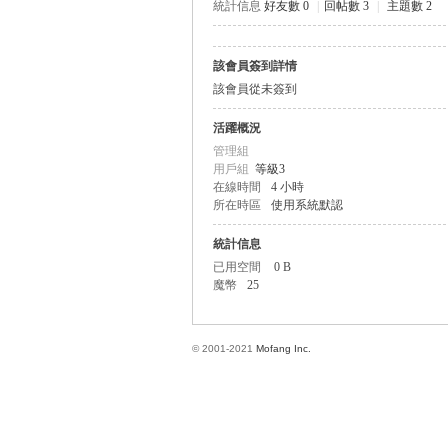
統計信息
好友數 0
|
回帖數 3
|
主題數 2
該會員簽到詳情
方
該會員從未簽到
活躍概況
管理組
用戶組
等級3
在線時間
4 小時
所在時區
使用系統默認
統計信息
已用空間
0 B
網
魔幣
25
© 2001-2021
Mofang Inc.