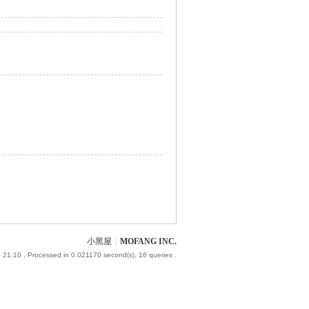
小黑屋
|
MOFANG INC.
 21:10
, Processed in 0.021170 second(s), 16 queries .