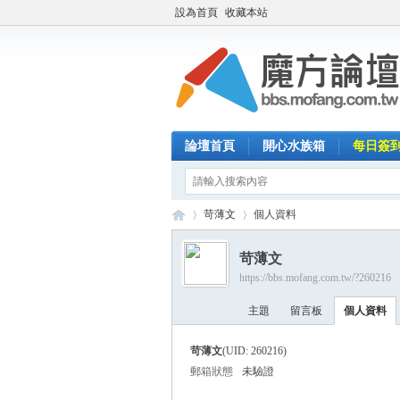
設為首頁
收藏本站
論壇首頁
開心水族箱
每日簽
苛薄文
個人資料
苛薄文
https://bbs.mofang.com.tw/?260216
魔
›
›
主題
留言板
個人資料
苛薄文
(UID: 260216)
郵箱狀態
未驗證