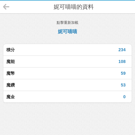
妮可喵喵的資料
點擊重新加載
妮可喵喵
積分
234
魔能
108
魔幣
59
魔鑽
53
魔金
0