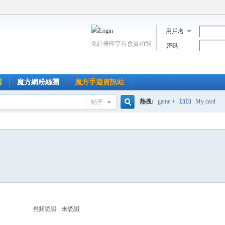
用戶名
免註冊即享有會員功能
密碼
到
魔方網粉絲團
魔方手遊資訊站
熱搜:
game +
加加
My card
帖子
搜
索
視頻認證
未認證