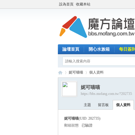
設為首頁
收藏本站
論壇首頁
開心水族箱
每日簽
妮可喵喵
個人資料
妮可喵喵
https://bbs.mofang.com.tw/?202735
魔
›
›
主題
留言板
個人資料
妮可喵喵
(UID: 202735)
郵箱狀態
已驗證