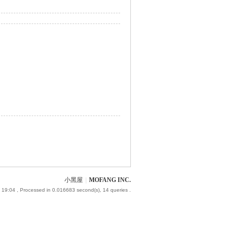
小黑屋
|
MOFANG INC.
 19:04
, Processed in 0.016683 second(s), 14 queries .