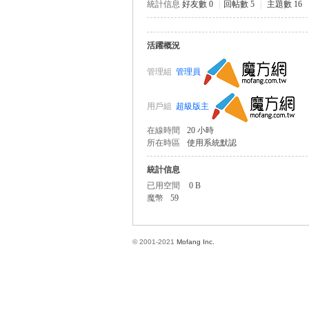
統計信息
好友數 0
|
回帖數 5
|
主題數 16
活躍概況
方
管理組
管理員
用戶組
超級版主
在線時間
20 小時
所在時區
使用系統默認
統計信息
已用空間
0 B
網
魔幣
59
© 2001-2021
Mofang Inc.