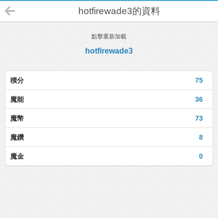
hotfirewade3的資料
點擊重新加載
hotfirewade3
積分
75
魔能
36
魔幣
73
魔鑽
8
魔金
0