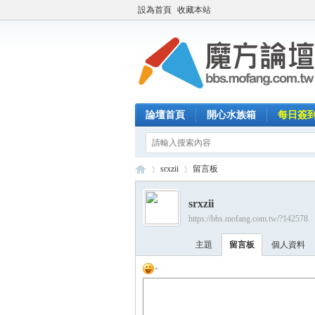
設為首頁
收藏本站
論壇首頁
開心水族箱
每日簽
srxzii
留言板
srxzii
https://bbs.mofang.com.tw/?142578
魔
›
›
主題
留言板
個人資料