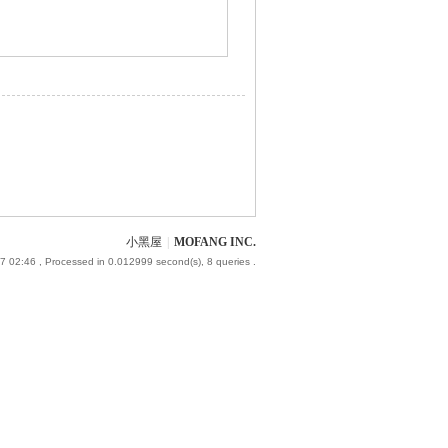
小黑屋
|
MOFANG INC.
7 02:46
, Processed in 0.012999 second(s), 8 queries .