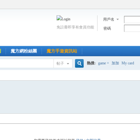
用戶名
免註冊即享有會員功能
密碼
到
魔方網粉絲團
魔方手遊資訊站
熱搜:
game +
加加
My card
帖子
搜
索