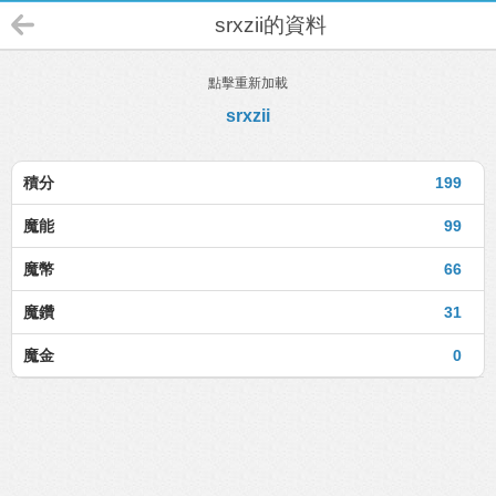
srxzii的資料
點擊重新加載
srxzii
積分
199
魔能
99
魔幣
66
魔鑽
31
魔金
0