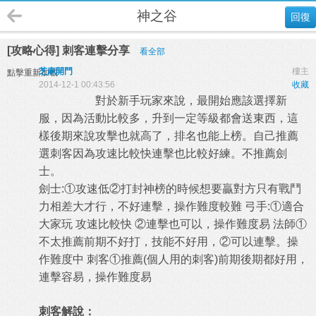
神之谷
回復
[攻略心得] 刺客連擊分享
看全部
芝麻開門
樓主
點擊重新加載
2014-12-1 00:43:56
收藏
對於新手玩家來說，最開始應該選擇新
服，因為活動比較多，升到一定等級都會送東西，這
樣後期來說攻擊也就高了，排名也能上榜。自己推薦
選刺客因為攻速比較快連擊也比較好練。不推薦劍
士。
劍士:①攻速低②打封神榜的時候想要贏對方只有戰鬥
力相差大才行，不好連擊，操作難度較難 弓手:①適合
大家玩 攻速比較快 ②連擊也可以，操作難度易 法師①
不太推薦前期不好打，技能不好用，②可以連擊。操
作難度中 刺客①推薦(個人用的刺客)前期後期都好用，
連擊容易，操作難度易
刺客解說：