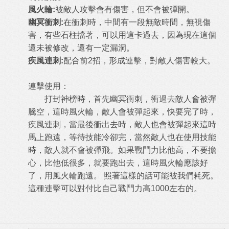
風火輪:
被敵人攻擊會有傷害，但不會被彈開。
幽冥衝刺:
在衝刺時，中間有一段無敵時間，無視傷
害，有些石柱擋著，可以用這卡過去，因為現在這個
還未被修改，還有一定漏洞。
疾風連刺:
配合前2招，形成連擊，對敵人傷害較大。
連擊使用：
打封神榜時，首先幽冥衝刺，衝過去敵人會被彈
騰空，這時風火輪，敵人會被彈起來，快要完了時，
疾風連刺，當最後衝出去時，敵人也會被彈起來這時
馬上跑遠，等待技能冷卻完，當然敵人也在使用技能
時，敵人就不會被彈飛。如果戰鬥力比他高，不要擔
心，比他低很多，就要跑出去，這時風火輪應該好
了，用風火輪跑遠。 照著這樣的話可能被我們耗死。
這種連擊可以對付比自己戰鬥力高1000左右的。